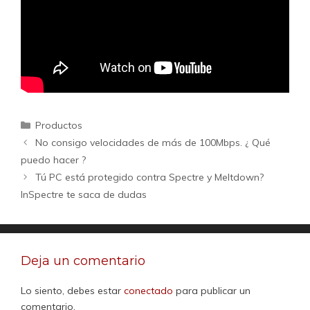
Categorías
Productos
No consigo velocidades de más de 100Mbps. ¿ Qué
puedo hacer ?
Tú PC está protegido contra Spectre y Meltdown?
InSpectre te saca de dudas
Deja un comentario
Lo siento, debes estar
conectado
para publicar un
comentario.