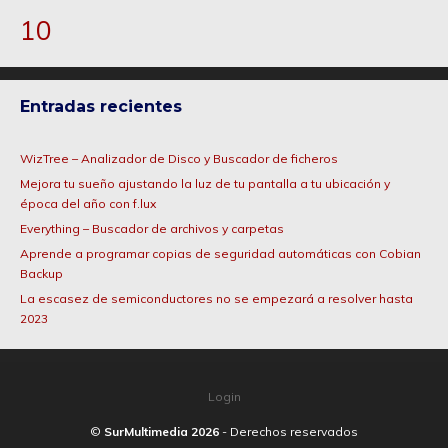
10
Entradas recientes
WizTree – Analizador de Disco y Buscador de ficheros
Mejora tu sueño ajustando la luz de tu pantalla a tu ubicación y
época del año con f.lux
Everything – Buscador de archivos y carpetas
Aprende a programar copias de seguridad automáticas con Cobian
Backup
La escasez de semiconductores no se empezará a resolver hasta
2023
Login
©
SurMultimedia 2026
- Derechos reservados